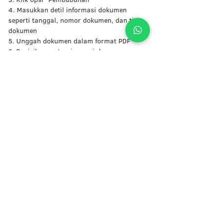
4. Masukkan detil informasi dokumen 
seperti tanggal, nomor dokumen, dan tipe 
dokumen
5. Unggah dokumen dalam format PDF 
6. Posisikan meterai sesuai dengan 
ketentuan yang berlaku 
7. Klik "Bubuhkan Meterai"
8. Klik "Yes" 
9. Masukkan PIN yang telah Anda daftarkan.
Proses pembubuhan selesai dan Anda 
dapat langsung mengunduh file PDF dari 
dokumen yang sudah terbubuhi meterai 
elektronik atau mengirim ke email yang 
sudah terdaftarkan.
Ada pertanyaan tentang izin dan 
legalitas usaha Anda? 
Konsultasikan 
saja dengan 
Legiska
Terdiri dari konsultan dan tim lapangan 