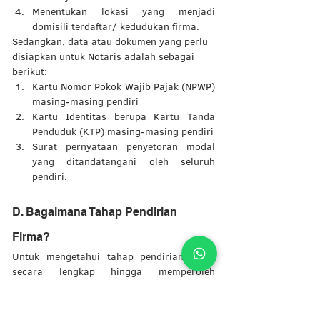
Menentukan lokasi yang menjadi 
domisili terdaftar/ kedudukan firma. 
Sedangkan, data atau dokumen yang perlu 
disiapkan untuk Notaris adalah sebagai 
berikut: 
Kartu Nomor Pokok Wajib Pajak (NPWP) 
masing-masing pendiri
Kartu Identitas berupa Kartu Tanda 
Penduduk (KTP) masing-masing pendiri 
Surat pernyataan penyetoran modal 
yang ditandatangani oleh seluruh 
pendiri.
D. Bagaimana Tahap Pendirian 
Firma?
Untuk mengetahui tahap pendirian firma 
secara lengkap hingga memperoleh 
pengesahan dari menteri yang 
bersangkutan, Anda dapat berkonsultasi 
dengan Legiska. Legiska melayani jasa 